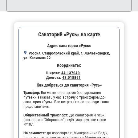
Санаторий «Русь» на карте
Адрес санатория «Русь»
Россия, Ставропольский край, г. Железноводск,
ул. Калинина 22
Координаты:
Широта:
44.137040
Долгота:
43.018891
Как добраться до санатория «Русь»
Трансфер:
Вы можете во время бронирования
путёвки заказать у нас встречу с трансфером до
санатория «Русь». Вас встретит и сопроводит наш
представитель.
Общественный транспорт:
До санатория «Русь»
(остановка "Оборонная") идёт маршрутное такси
№107.
На самолете:
до аэропорта г. Минеральные Воды,
далее на такси или до ж/д станции Минеральные