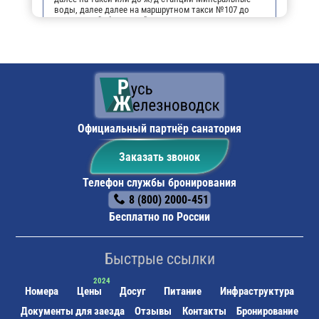
воды, далее далее на маршрутном такси №107 до
остановки "Оборонная".
На личном транспорте:
до г. Железноводска, далее,
чтобы не заблудиться, можно воспользоваться
навигатором. По прибытию будет возможность
оставить автомобиль на парковке санатория.
Поездом:
до ж/д вокзала г. Минеральные воды,
далее на маршрутном такси №107 до остановки
"Оборонная".
Официальный партнёр санатория
Заказать звонок
Телефон службы бронирования
8 (800) 2000-451
Бесплатно по России
Быстрые ссылки
Номера
Цены
Досуг
Питание
Инфраструктура
Документы для заезда
Отзывы
Контакты
Бронирование