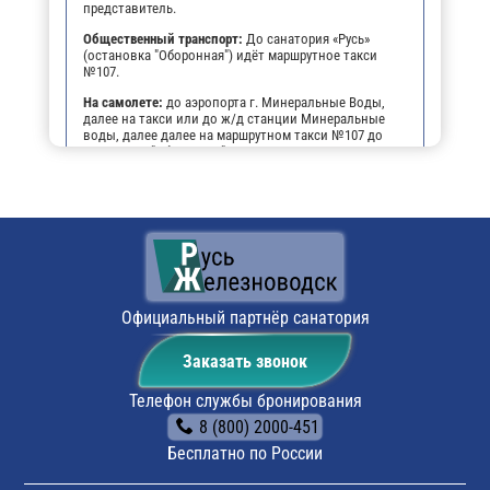
представитель.
Общественный транспорт:
До санатория «Русь»
(остановка "Оборонная") идёт маршрутное такси
№107.
На самолете:
до аэропорта г. Минеральные Воды,
далее на такси или до ж/д станции Минеральные
воды, далее далее на маршрутном такси №107 до
остановки "Оборонная".
На личном транспорте:
до г. Железноводска, далее,
чтобы не заблудиться, можно воспользоваться
навигатором. По прибытию будет возможность
оставить автомобиль на парковке санатория.
Поездом:
до ж/д вокзала г. Минеральные воды,
далее на маршрутном такси №107 до остановки
"Оборонная".
Официальный партнёр санатория
Заказать звонок
Телефон службы бронирования
8 (800) 2000-451
Бесплатно по России