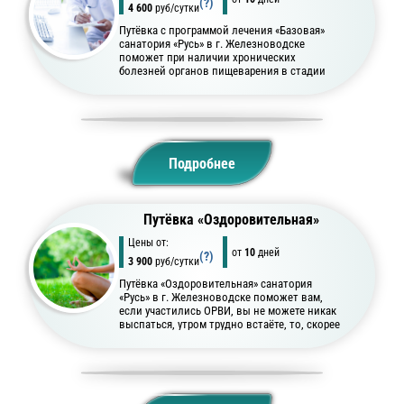
(?)
4 600
руб/сутки
Путёвка с программой лечения «Базовая»
санатория «Русь» в г. Железноводске
поможет при наличии хронических
болезней органов пищеварения в стадии
ремиссии.
Подробнее
Путёвка «Оздоровительная»
Цены от:
от
10
дней
(?)
3 900
руб/сутки
Путёвка «Оздоровительная» санатория
«Русь» в г. Железноводске поможет вам,
если участились ОРВИ, вы не можете никак
выспаться, утром трудно встаёте, то, скорее
всего, вам необходим отдых и перезагрузка.