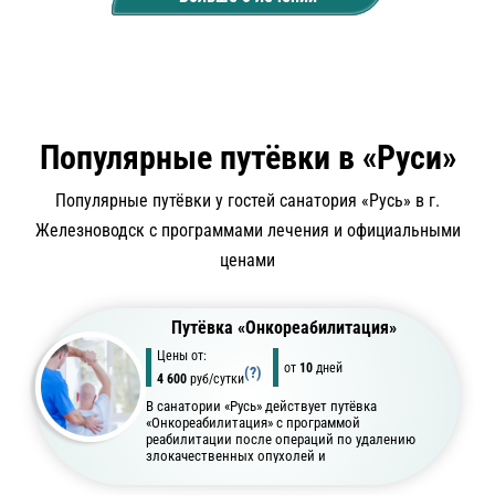
действует свой диагностический центр с современным
оборудованием и квалифицированным персоналом.
Помимо биохимических исследований, здесь вам проведут
и функциональную диагностику работы различных систем.
Популярные путёвки в «Руси»
Популярные путёвки у гостей санатория «Русь» в г.
Железноводск с программами лечения и официальными
ценами
Путёвка «Онкореабилитация»
Цены от:
от
10
дней
(?)
4 600
руб/сутки
В санатории «Русь» действует путёвка
«Онкореабилитация» с программой
реабилитации после операций по удалению
злокачественных опухолей и
онкологических заболеваний.