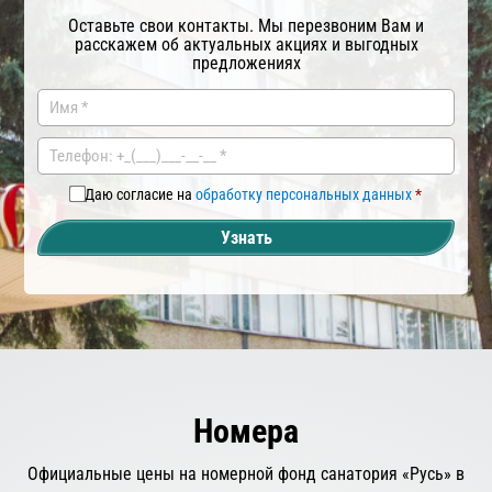
Оставьте свои контакты. Мы перезвоним Вам и
расскажем об актуальных акциях и выгодных
предложениях
Заказа
Ва
ть
ш
ком
мен
Даю согласие на
обработку персональных данных
тар
Узнать
ий
Номера
Официальные цены на номерной фонд санатория «Русь» в