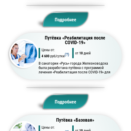
Подробнее
Путёвка «Реабилитация после
COVID-19»
Цены от:
от
10
дней
(?)
4 600
руб/сутки
В санатории «Русь» города Железноводска
была разработана путёвка с программой
лечения «Реабилитация после COVID-19» для
людей перенёсших болезнь.
Подробнее
Путёвка «Базовая»
Цены от:
от
10
дней