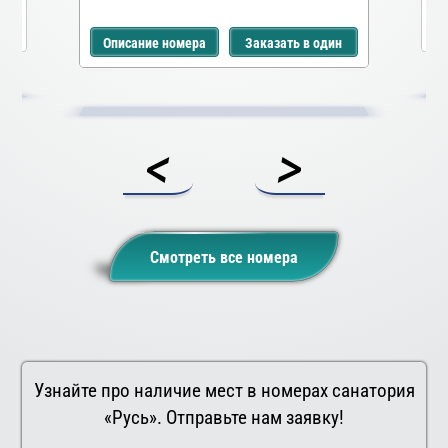
Оп
дин
Описание номера
Заказать в один
клик
<
>
Смотреть все номера
Узнайте про наличие мест в номерах санатория
«Русь». Отправьте нам заявку!