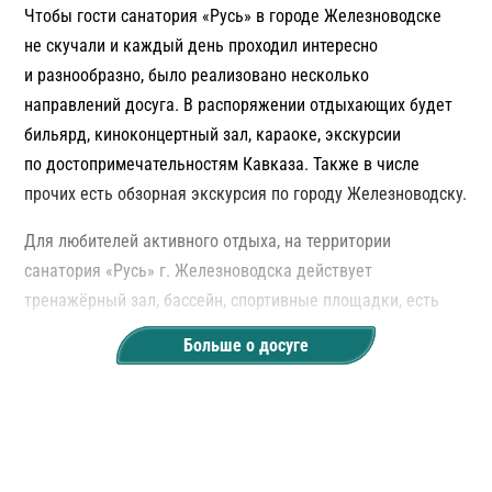
Чтобы гости санатория «Русь» в городе Железноводске
не скучали и каждый день проходил интересно
и разнообразно, было реализовано несколько
направлений досуга. В распоряжении отдыхающих будет
бильярд, киноконцертный зал, караоке, экскурсии
по достопримечательностям Кавказа. Также в числе
прочих есть обзорная экскурсия по городу Железноводску.
Для любителей активного отдыха, на территории
санатория «Русь» г. Железноводска действует
тренажёрный зал, бассейн, спортивные площадки, есть
зоны с настольными играми (шахматы, нарды и шашки).
Больше о досуге
А для тех, кто любит тишину и уединение — есть большая
библиотека с хорошим освещением и удобной мебелью.
Здесь вы обязательно найдёте для себя интересную книгу.