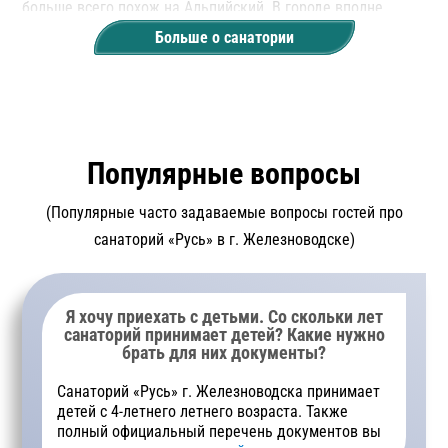
больше всего похож на Альпийский. В городе вполне
комфортно находиться во все времена года, так как здесь
Больше о санатории
нет резких холодных ветров, затяжных дождей, морозов и
жары.
Популярные вопросы
В санатории «Русь» есть условия как для экономного
проживания, так и для максимально комфортного. Весь
(Популярные часто задаваемые вопросы гостей про
номерной фонд санатория недавно отремонтирован,
санаторий «Русь» в г. Железноводске)
установлена качественная мебель. Из окон видны горы,
море зелени и, как правило солнце, так как солнечных
дней в Железноводске очень много.
Я хочу приехать с детьми. Со скольки лет
санаторий принимает детей? Какие нужно
брать для них документы?
Санаторий «Русь» г. Железноводска принимает
детей с 4-летнего летнего возраста. Также
полный официальный перечень документов вы