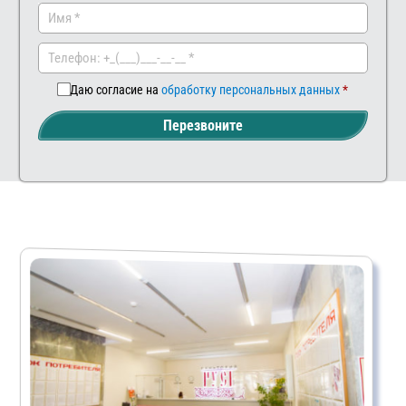
Заказа
Ва
ть
ш
ком
мен
Даю согласие на
обработку персональных данных
тар
Перезвоните
ий